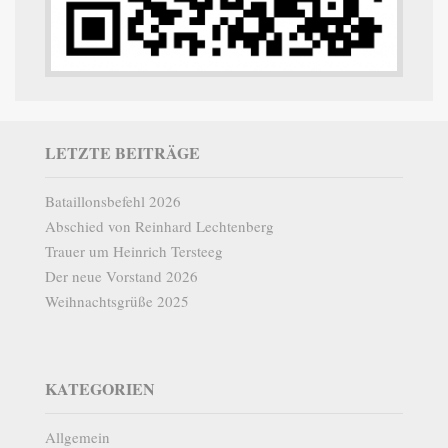
LETZTE BEITRÄGE
Bataillonsbefehl 2026
Abschied von Reinhard Lechtenberg
Trauer um Heinrich Tersteeg
Der neue Vorstand 2026
Weihnachtsgrüße 2025
KATEGORIEN
Allgemein