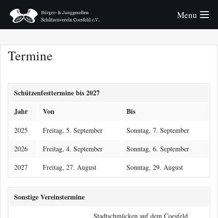
Menu
Verein
Termine
Königspaare
Bürger
Schützenfesttermine bis 2027
Jahr
Von
Bis
Junggesellen
2025
Freitag, 5. September
Sonntag, 7. September
Schützenfest
2026
Freitag, 4. September
Sonntag, 6. September
Fotos
2027
Freitag, 27. August
Sonntag, 29. August
Sonstige Vereinstermine
Stadtschmücken auf dem Coesfeld