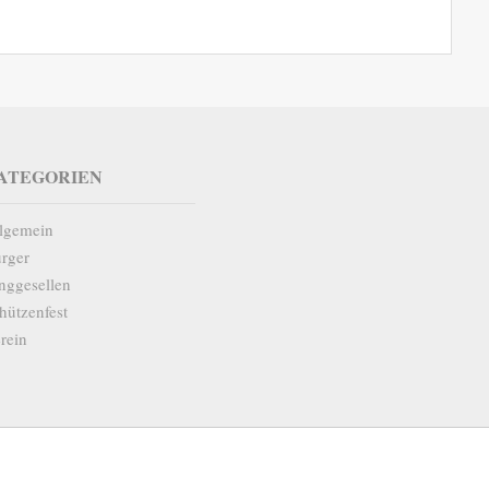
ATEGORIEN
lgemein
rger
nggesellen
hützenfest
rein