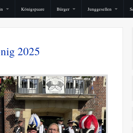
in
Königspaare
Bürger
Junggesellen
S
önig 2025