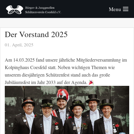
Menu
Verein
Der Vorstand 2025
Königspaare
01. April, 2025
Bürger
Am 14.03.2025 fand unsere jährliche Mitgliederversammlung im
Kolpinghaus Coesfeld statt. Neben wichtigen Themen wie
Junggesellen
unserem diesjährigen Schützenfest stand auch das große
Jubiläumsfest im Jahr 2033 auf der Agenda.
Schützenfest
Fotos