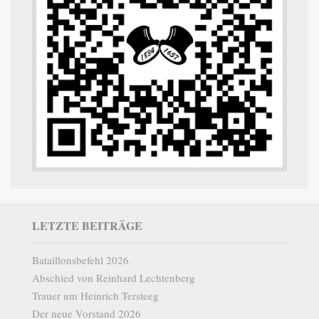
LETZTE BEITRÄGE
Bataillonsbefehl 2026
Abschied von Reinhard Lechtenberg
Trauer um Heinrich Tersteeg
Der neue Vorstand 2026