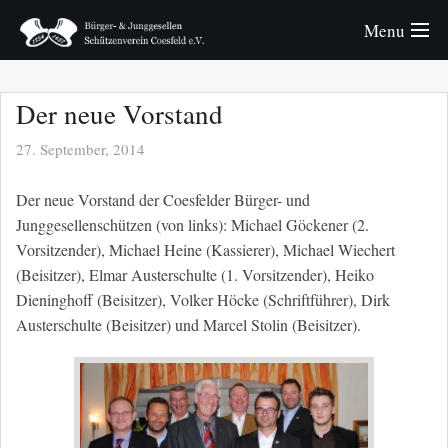
Menu
Verein
Der neue Vorstand
Königspaare
27. September, 2014
Bürger
Der neue Vorstand der Coesfelder Bürger- und
Junggesellenschützen (von links): Michael Göckener (2.
Junggesellen
Vorsitzender), Michael Heine (Kassierer), Michael Wiechert
(Beisitzer), Elmar Austerschulte (1. Vorsitzender), Heiko
Schützenfest
Dieninghoff (Beisitzer), Volker Höcke (Schriftführer), Dirk
Austerschulte (Beisitzer) und Marcel Stolin (Beisitzer).
Fotos