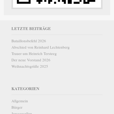
LETZTE BEITRÄGE
Bataillonsbefehl 2026
Abschied von Reinhard Lechtenberg
Trauer um Heinrich Tersteeg
Der neue Vorstand 2026
Weihnachtsgrüße 2025
KATEGORIEN
Allgemein
Bürger
Junggesellen