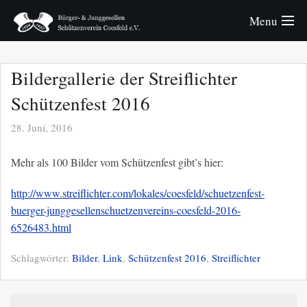
Menu
Verein
Bildergallerie der Streiflichter
Königspaare
Schützenfest 2016
Bürger
28. Juni, 2016
Junggesellen
Mehr als 100 Bilder vom Schützenfest gibt’s hier:
Schützenfest
http://
www.streiflichter.com/
lokales/coesfeld/
schuetzenfest-
buerger-jungg
esellenschuetzenvereins-co
esfeld-2016-
Fotos
6526483.html
Schlagwörter:
Bilder
,
Link
,
Schützenfest 2016
,
Streiflichter